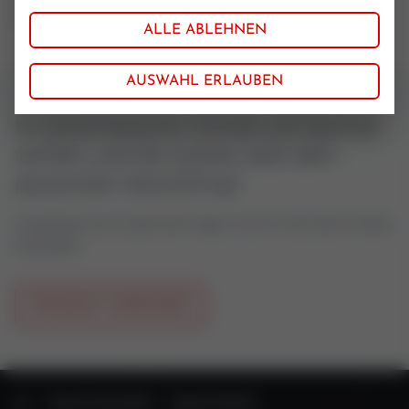
Simrit
ALLE ABLEHNEN
AUSWAHL ERLAUBEN
Ihr pneumatischer Antrieb soll überholt
werden, und Sie suchen nach dem
passenden Abstreifring?
Kontaktieren Sie uns gerne bei Fragen rund um Ventil oder Antriebs-
Ersatzteilen.
PRODUKT ANFRAGEN
STARTSEITE
VENTILTECHNIK
ERSATZTEILE