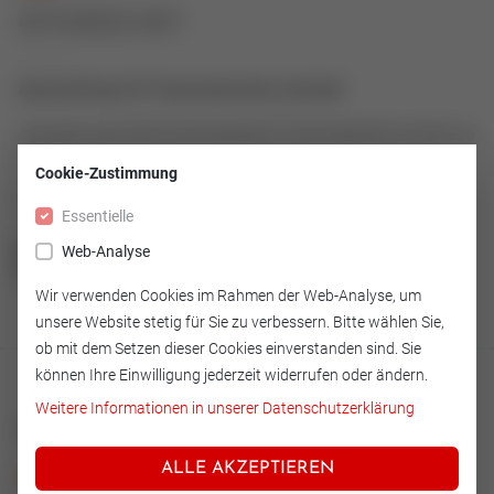
43163022-001
Abstreifring für Pneumatischen Antrieb
Abstreifring aus Simrit als Ersatzteil für Pneumatischen Antrieb Typ
600-19
Cookie-Zustimmung
Artikelnummer: 43163022-001
Essentielle
Web-Analyse
ZUR ÜBERSICHT
Wir verwenden Cookies im Rahmen der Web-Analyse, um
unsere Website stetig für Sie zu verbessern. Bitte wählen Sie,
ob mit dem Setzen dieser Cookies einverstanden sind. Sie
können Ihre Einwilligung jederzeit widerrufen oder ändern.
Weitere Informationen in unserer Datenschutzerklärung
Technische Merkmale
ALLE AKZEPTIEREN
Ausführung