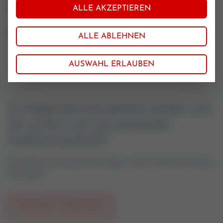
St 37
ALLE AKZEPTIEREN
Nennweite
ALLE ABLEHNEN
15-65
AUSWAHL ERLAUBEN
Ihr Regelventil soll überholt werden, und
Sie suchen nach der passenden
Stopfbuchsenbrille?
Kontaktieren Sie uns gerne bei Fragen rund um Ventil oder Antriebs-
Ersatzteilen.
PRODUKT ANFRAGEN