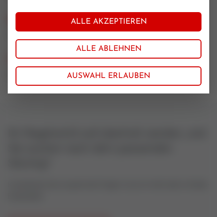
Nennweite
ALLE AKZEPTIEREN
15-25
ALLE ABLEHNEN
KVS-Bereich
04.06.2003
AUSWAHL ERLAUBEN
Ihr Regelventil soll überholt werden, und
Sie suchen nach dem passenden
Sitzring?
Kontaktieren Sie uns gerne bei Fragen rund um Ventil oder Antriebs-
Ersatzteilen.