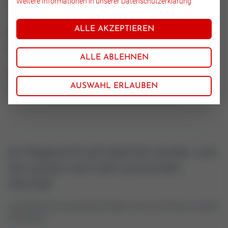
Weitere Informationen in unserer Datenschutzerklärung
1.4571/Stell
ALLE AKZEPTIEREN
Nennweite
32
ALLE ABLEHNEN
KVS-Bereich
AUSWAHL ERLAUBEN
16
Ihr Regelventil soll überholt werden, und
Sie suchen nach dem passenden
Sitzring?
Kontaktieren Sie uns gerne bei Fragen rund um Ventil oder Antriebs-
Ersatzteilen.