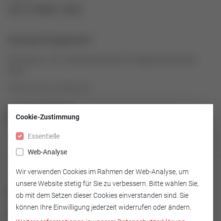
43179981-003
Sitzring für Regelventil
Sitzring aus 1.4571/Stell als Ersatzteil für Regelventil Baureihe
2000
Artikelnummer: 43179981-003
Cookie-Zustimmung
ZUR ÜBERSICHT
Essentielle
Web-Analyse
Wir verwenden Cookies im Rahmen der Web-Analyse, um
unsere Website stetig für Sie zu verbessern. Bitte wählen Sie,
Technische Merkmale
ob mit dem Setzen dieser Cookies einverstanden sind. Sie
können Ihre Einwilligung jederzeit widerrufen oder ändern.
Ausführung