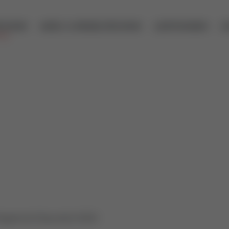
ECHNIK
MESS- & REGELTECHNIK
LEISTUNGEN
U
Regelventil Baureihe 9000