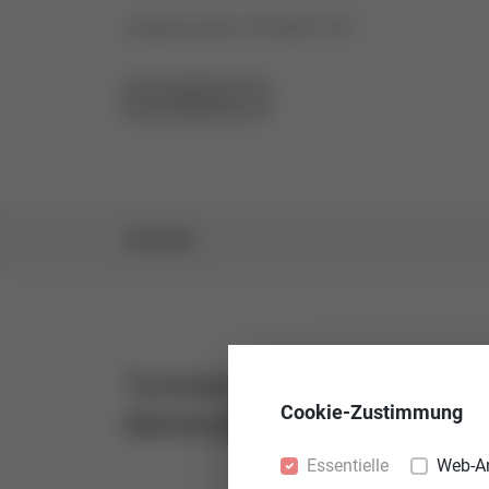
Artikelnummer: 43184631-001
ZUR ÜBERSICHT
TECHNIK
Technische
Aus
Cookie-Zustimmung
Merkmale
14.5
Essentielle
Web-A