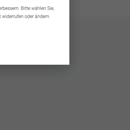
bessern. Bitte wählen Sie,
t widerrufen oder ändern.
uchen nach der