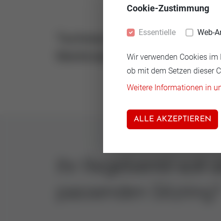
Cookie-Zustimmung
Essentielle
Web-A
Technische
Aus
Merkmale
Wir verwenden Cookies im R
14.5
ob mit dem Setzen dieser Co
Weitere Informationen in u
ALLE AKZEPTIEREN
Ihr Regelventil sol
passenden Sitzring