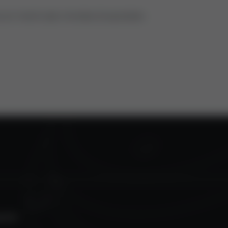
 um Ventil oder Antriebs-Ersatzteilen.
HUTZ