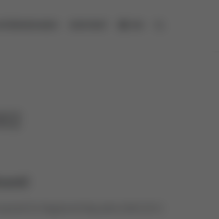
NTERNEHMEN
KONTAKT
EN
Suche öffnen
002
ventil
rsatzteil für Regelventil Baureihe 2003-2013