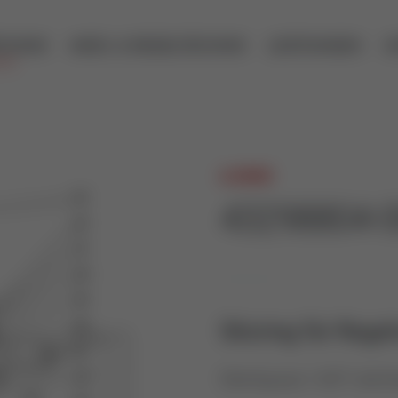
ECHNIK
MESS- & REGELTECHNIK
LEISTUNGEN
U
A.HOCK
43298804-
Sitzring für Regel
Sitzring aus 1.4571 als E