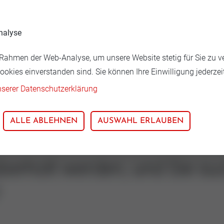
nalyse
führung
Nennweite
ahmen der Web-Analyse, um unsere Website stetig für Sie zu ver
71
40
okies einverstanden sind. Sie können Ihre Einwilligung jederzei
nserer Datenschutzerklärung
ALLE ABLEHNEN
AUSWAHL ERLAUBEN
l überholt werden, und Sie 
?